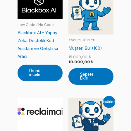
Low Code / No Code
Blackbox AI – Yapay
Yazılım Ürünleri
Zeka Destekli Kod
Müşteri Bul (100)
Asistanı ve Geliştirici
Aracı
Orijinal
15.000,00
₺
fiyat:
Şu
10.000,00
₺
15.000,00 ₺.
andaki
Ürünü
fiyat:
Sepete
incele
10.000,00 ₺.
Ekle
İndirim!