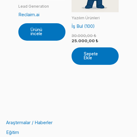
Lead Generation
Reclaim.ai
Yazılım Ürünleri
İş Bul (100)
Ürünü
incele
Orijinal
30.000,00
₺
fiyat:
Şu
25.000,00
₺
30.000,00 ₺.
andaki
fiyat:
Sepete
25.000,00 ₺.
Ekle
Araştırmalar / Haberler
Eğitim