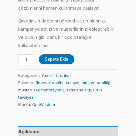
lideri şirketlerin kullandığı yapay zeka
çözümlerini hemen kullanmaya başlayın.
Şirketinizin değerini öğrenebilir, ürünlerinizi,
kampanyalarınızı ve müşterilerinizi eşleştirebilir
ve bunun gibi daha bir çok özelliğini
kullanabilirsiniz.
Kolay.AI
Sepete Ekle
(Gümüş)
adet
Kategoriler:
Yazılım Ürünleri
Etiketler:
finansal analiz
,
kolayai
,
müşteri analitiği
,
müşteri segmentasyonu
,
satış analitiği
,
ürün
tavsiyesi
Marka:
OptiWisdom
Açıklama