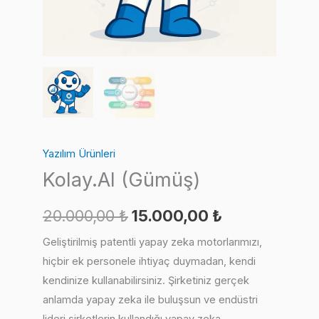
Yazılım Ürünleri
Kolay.AI (Gümüş)
Orijinal
Şu
20.000,00
₺
15.000,00
₺
fiyat:
andaki
Geliştirilmiş patentli yapay zeka motorlarımızı,
hiçbir ek personele ihtiyaç duymadan, kendi
20.000,00 ₺.
fiyat:
kendinize kullanabilirsiniz. Şirketiniz gerçek
15.000,00 ₺.
anlamda yapay zeka ile buluşsun ve endüstri