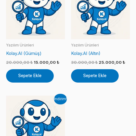
Yazılım Ürünleri
Yazılım Ürünleri
Kolay.AI (Gümüş)
Kolay.AI (Altın)
Orijinal
Şu
Orijinal
Şu
20.000,00
₺
15.000,00
₺
30.000,00
₺
25.000,00
₺
fiyat:
andaki
fiyat:
anda
20.000,00 ₺.
fiyat:
30.000,00 ₺.
fiyat:
Sepete Ekle
Sepete Ekle
15.000,00 ₺.
25.0
İndirim!