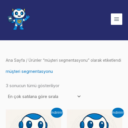
İçeriğe
atla
Ana Sayfa
/ Ürünler “müşteri segmentasyonu” olarak etiketlendi
müşteri segmentasyonu
Popülerliğe
3 sonucun tümü gösteriliyor
göre
sıralandı
İndirim!
İndirim!