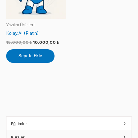
Yazılım Ürünleri
Kolay.AI (Platin)
Orijinal
Şu
15.000,00
₺
10.000,00
₺
fiyat:
andaki
15.000,00 ₺.
fiyat:
Sepete Ekle
10.000,00 ₺.
Eğitimler
Kurslar