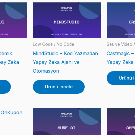
Low Code / No Code
Ses ve Video A
demik
MindStudio – Kod Yazmadan
Castmagic –
pay Zeka
Yapay Zeka Ajanı ve
Yapay Zeka i
Otomasyon
Ürünü i
Ürünü incele