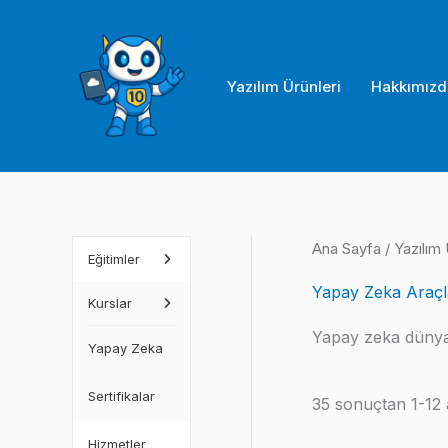
İçeriğe
atla
Yazılım Ürünleri
Hakkımızd
Ana Sayfa
/
Yazılım 
Eğitimler
Yapay Zeka Araçl
Kurslar
Yapay zeka dünyasın
Yapay Zeka
Sertifikalar
35 sonuçtan 1-12 a
Hizmetler