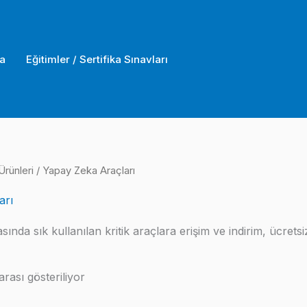
a
Eğitimler / Sertifika Sınavları
Ürünleri
/ Yapay Zeka Araçları
arı
da sık kullanılan kritik araçlara erişim ve indirim, ücretsiz k
Popülerliğe
rası gösteriliyor
göre
sıralandı