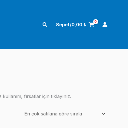
Arama
Sepet/
0,00
₺
ullanım, fırsatlar için tıklayınız.