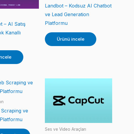
Landbot – Kodsuz AI Chatbot
ve Lead Generation
Platformu
 – AI Satış
k Kanallı
Ürünü incele
ncele
on
 Scraping ve
Platformu
Ses ve Video Araçları