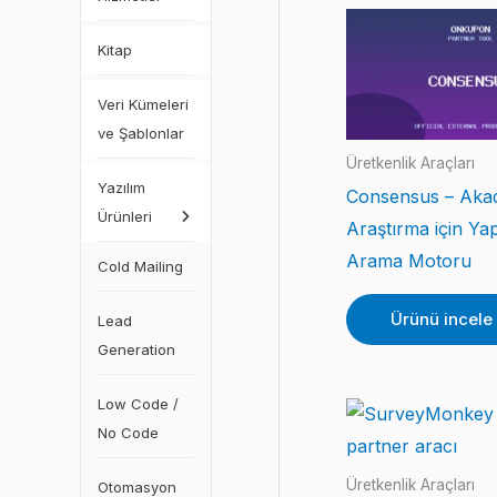
Kitap
Veri Kümeleri
ve Şablonlar
Üretkenlik Araçları
Yazılım
Consensus – Aka
Ürünleri
Araştırma için Ya
Arama Motoru
Cold Mailing
Ürünü incele
Lead
Generation
Low Code /
No Code
Üretkenlik Araçları
Otomasyon