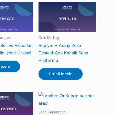
raçları
Cold Mailing
 Ses ve Videodan
Reply.io – Yapay Zeka
le İçerik Üretimi
Destekli Çok Kanallı Satış
Platformu
ncele
Ürünü incele
Lead Generation