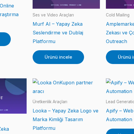
Online
raştırma
Ses ve Video Araçları
Cold Mailing
Murf AI – Yapay Zeka
Amplemarket
Seslendirme ve Dublaj
Zekası ve Ço
Platformu
Outreach
Ürünü incele
Ürünü i
Üretkenlik Araçları
Lead Generati
Looka – Yapay Zeka Logo ve
Apify – Web
Marka Kimliği Tasarım
Automation 
Platformu
Zeka