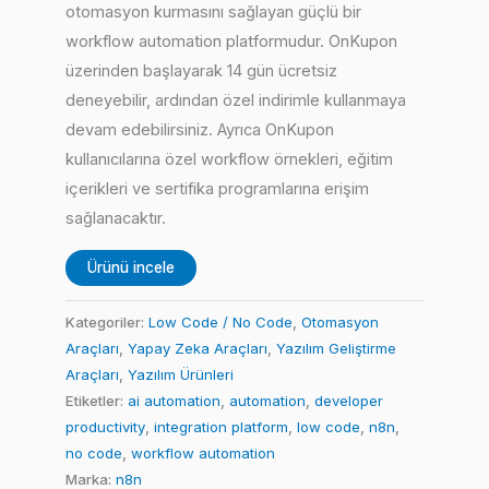
otomasyon kurmasını sağlayan güçlü bir
workflow automation platformudur. OnKupon
üzerinden başlayarak 14 gün ücretsiz
deneyebilir, ardından özel indirimle kullanmaya
devam edebilirsiniz. Ayrıca OnKupon
kullanıcılarına özel workflow örnekleri, eğitim
içerikleri ve sertifika programlarına erişim
sağlanacaktır.
Ürünü incele
Kategoriler:
Low Code / No Code
,
Otomasyon
Araçları
,
Yapay Zeka Araçları
,
Yazılım Geliştirme
Araçları
,
Yazılım Ürünleri
Etiketler:
ai automation
,
automation
,
developer
productivity
,
integration platform
,
low code
,
n8n
,
no code
,
workflow automation
Marka:
n8n