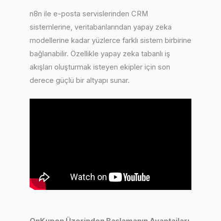
n8n ile e-posta servislerinden CRM
sistemlerine, veritabanlarından yapay zeka
modellerine kadar yüzlerce farklı sistem birbirine
bağlanabilir. Özellikle yapay zeka tabanlı iş
akışları oluşturmak isteyen ekipler için son
derece güçlü bir altyapı sunar.