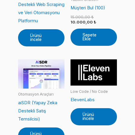
Destekli Web Scraping
Müşteri Bul (100)
ve Veri Otomasyonu
Orijinal
15.000,00
₺
Platformu
fiyat:
Şu
10.000,00
₺
15.000,00 ₺.
andaki
fiyat:
Sepete
Ürünü
10.000,00 ₺.
Ekle
incele
Low Code / No Code
Otomasyon Araçları
ElevenLabs
aiSDR (Yapay Zeka
Destekli Satış
Ürünü
incele
Temsilcisi)
Ürünü