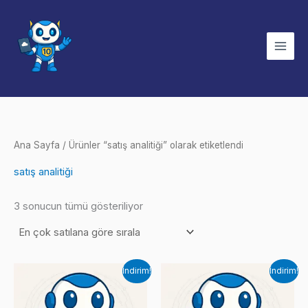
İçeriğe
atla
Ana Sayfa
/ Ürünler “satış analitiği” olarak etiketlendi
satış analitiği
Popülerliğe
3 sonucun tümü gösteriliyor
göre
sıralandı
İndirim!
İndirim!