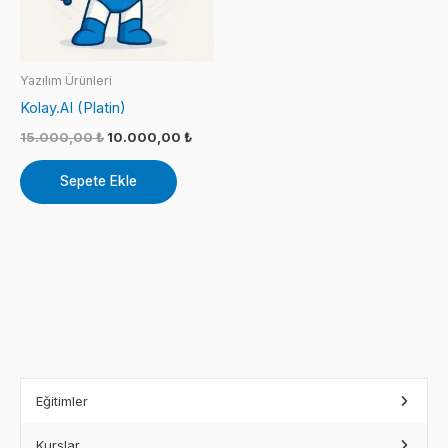
Yazılım Ürünleri
Kolay.AI (Platin)
Orijinal
Şu
15.000,00
₺
10.000,00
₺
fiyat:
andaki
15.000,00 ₺.
fiyat:
Sepete Ekle
10.000,00 ₺.
Eğitimler
Kurslar