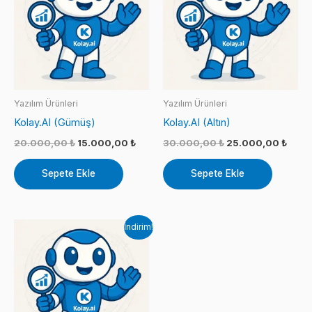
Yazılım Ürünleri
Yazılım Ürünleri
Kolay.AI (Gümüş)
Kolay.AI (Altın)
Orijinal
Şu
Orijinal
Şu
20.000,00
₺
15.000,00
₺
30.000,00
₺
25.000,00
₺
fiyat:
andaki
fiyat:
anda
20.000,00 ₺.
fiyat:
30.000,00 ₺.
fiyat:
Sepete Ekle
Sepete Ekle
15.000,00 ₺.
25.0
İndirim!