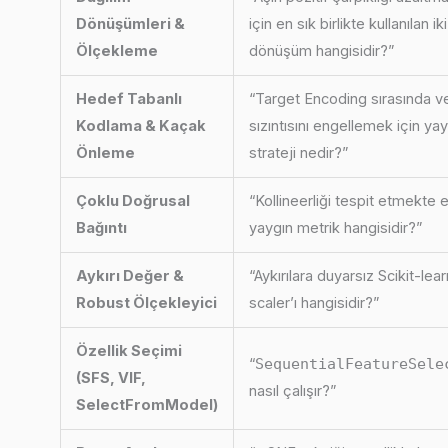
Dönüşümleri &
için en sık birlikte kullanılan iki
Ölçekleme
dönüşüm hangisidir?”
Hedef Tabanlı
“Target Encoding sırasında ve
Kodlama & Kaçak
sızıntısını engellemek için ya
Önleme
strateji nedir?”
Çoklu Doğrusal
“Kollineerliği tespit etmekte 
Bağıntı
yaygın metrik hangisidir?”
Aykırı Değer &
“Aykırılara duyarsız Scikit-lear
Robust Ölçekleyici
scaler’ı hangisidir?”
Özellik Seçimi
“
SequentialFeatureSele
(SFS, VIF,
nasıl çalışır?”
SelectFromModel)