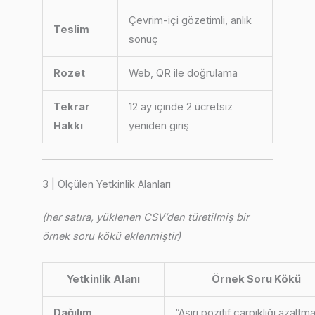
Çevrim-içi gözetimli, anlık
Teslim
sonuç
Rozet
Web, QR ile doğrulama
Tekrar
12 ay içinde 2 ücretsiz
Hakkı
yeniden giriş
3 | Ölçülen Yetkinlik Alanları
(her satıra, yüklenen CSV’den türetilmiş bir
örnek soru kökü eklenmiştir)
Yetkinlik Alanı
Örnek Soru Kökü
Dağılım
“Aşırı pozitif çarpıklığı azaltm