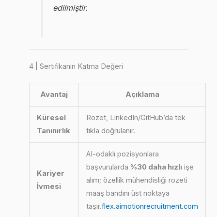
edilmiştir.
4 | Sertifikanın Katma Değeri
Avantaj
Açıklama
Küresel
Rozet, LinkedIn/GitHub’da tek
Tanınırlık
tıkla doğrulanır.
AI-odaklı pozisyonlara
başvurularda
%30 daha hızlı
işe
Kariyer
alım; özellik mühendisliği rozeti
İvmesi
maaş bandını üst noktaya
taşır.
flex.ai
motionrecruitment.com