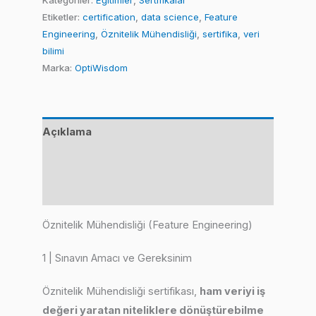
Etiketler:
certification
,
data science
,
Feature
Engineering)
Engineering
,
Öznitelik Mühendisliği
,
sertifika
,
veri
adet
bilimi
Marka:
OptiWisdom
Açıklama
Değerlendirmeler (0)
Benzer Ürünler
Öznitelik Mühendisliği (Feature Engineering)
1 | Sınavın Amacı ve Gereksinim
Öznitelik Mühendisliği sertifikası,
ham veriyi iş
değeri yaratan niteliklere dönüştürebilme