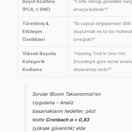
Boyut Azaltma
“t-SNE tekniği genellikle hang
(PCA, t-SNE)
amaçla kullanılır?”
Türetilmiş &
“İki sayısal değişkenden BMI
Etkileşim
oluşturmak ne tür bir mühendi
Özellikleri
örneğidir?”
Yüksek Boyutlu
“Hashing Trick’in One-Hot
Kategorik
Encoding’e göre temel avanta
Kodlama
dezavantajı nedir?”
Sorular Bloom Taksonomisi’nin
Uygulama – Analiz
basamaklarını hedefler; pilot
testte
Cronbach α = 0,83
(yüksek güvenirlik) elde