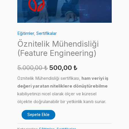
Eğitimler
,
Sertifikalar
Öznitelik Mühendisliği
(Feature Engineering)
Orijinal
Şu
5.000,00
₺
500,00
₺
fiyat:
andaki
Öznitelik Mühendisliği sertifikası,
ham veriyi iş
değeri yaratan niteliklere dönüştürebilme
5.000,00 ₺.
fiyat:
kabiliyetinizi nicel olarak ölçer ve küresel
500,00 ₺.
ölçekte doğrulanabilir bir yetkinlik kanıtı sunar.
Öznitelik
Sepete Ekle
Mühendisliği
(Feature
Kategoriler:
Eğitimler
,
Sertifikalar