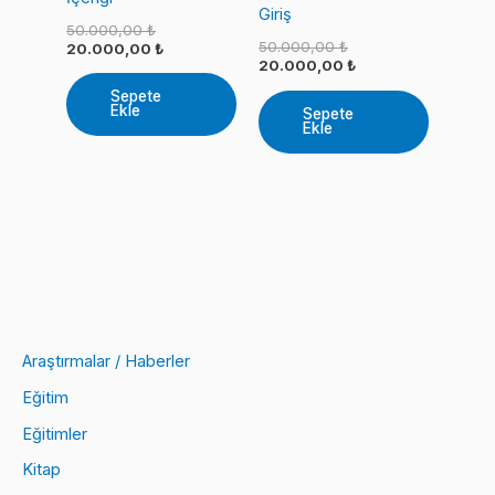
Giriş
Orijinal
50.000,00
₺
Orijinal
50.000,00
₺
fiyat:
Şu
20.000,00
₺
fiyat:
Şu
20.000,00
₺
50.000,00 ₺.
andaki
50.000,00 ₺.
andaki
fiyat:
Sepete
fiyat:
20.000,00 ₺.
Ekle
Sepete
20.000,00 ₺.
Ekle
Araştırmalar / Haberler
Eğitim
Eğitimler
Kitap