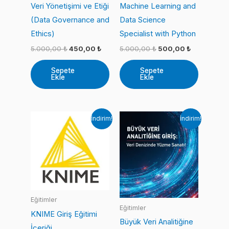
Veri Yönetişimi ve Etiği
Machine Learning and
(Data Governance and
Data Science
Ethics)
Specialist with Python
Orijinal
Şu
Orijinal
Şu
5.000,00
₺
450,00
₺
5.000,00
₺
500,00
₺
fiyat:
andaki
fiyat:
andaki
5.000,00 ₺.
fiyat:
5.000,00 ₺.
fiyat:
Sepete
Sepete
450,00 ₺.
500,00 ₺.
Ekle
Ekle
İndirim!
İndirim!
Eğitimler
Eğitimler
KNIME Giriş Eğitimi
Büyük Veri Analitiğine
İçeriği