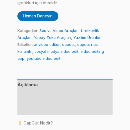
içerikleri için idealdir.
Hemen Deneyin
Kategoriler:
Ses ve Video Araçları
,
Üretkenlik
Araçları
,
Yapay Zeka Araçları
,
Yazılım Ürünleri
Etiketler:
ai video editor
,
capcut
,
capcut nasıl
kullanılır
,
sosyal medya video edit
,
video editing
app
,
youtube video edit
Açıklama
Değerlendirmeler (0)
Benzer Ürünler
CapCut Nedir?