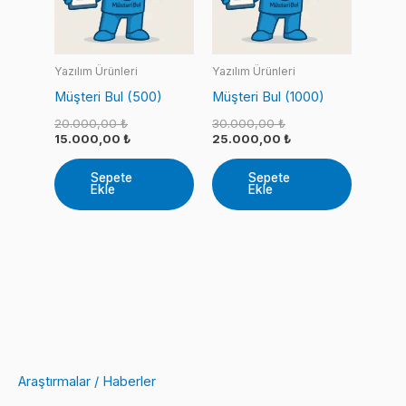
Yazılım Ürünleri
Yazılım Ürünleri
Müşteri Bul (500)
Müşteri Bul (1000)
Orijinal
Orijinal
20.000,00
₺
30.000,00
₺
fiyat:
Şu
fiyat:
Şu
15.000,00
₺
25.000,00
₺
20.000,00 ₺.
andaki
30.000,00 ₺.
andaki
fiyat:
fiyat:
Sepete
Sepete
15.000,00 ₺.
25.000,00 ₺.
Ekle
Ekle
Araştırmalar / Haberler