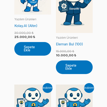
Yazılım Ürünleri
Kolay.AI (Altın)
Orijinal
30.000,00
₺
fiyat:
Şu
25.000,00
₺
Yazılım Ürünleri
30.000,00 ₺.
andaki
Eleman Bul (100)
fiyat:
Sepete
25.000,00 ₺.
Ekle
Orijinal
15.000,00
₺
fiyat:
Şu
10.000,00
₺
15.000,00 ₺.
andaki
fiyat:
Sepete
10.000,00 ₺.
Ekle
İndirim!
İndirim!