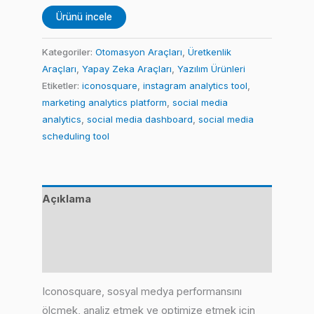
Ürünü incele
Kategoriler:
Otomasyon Araçları
,
Üretkenlik
Araçları
,
Yapay Zeka Araçları
,
Yazılım Ürünleri
Etiketler:
iconosquare
,
instagram analytics tool
,
marketing analytics platform
,
social media
analytics
,
social media dashboard
,
social media
scheduling tool
Açıklama
Değerlendirmeler (0)
Benzer Ürünler
Iconosquare, sosyal medya performansını
ölçmek, analiz etmek ve optimize etmek için