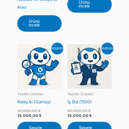
Ürünü
incele
Aracı
Ürünü
incele
İndirim!
İndirim!
Yazılım Ürünleri
Yazılım Ürünleri
Kolay.AI (Gümüş)
İş Bul (1000)
Orijinal
Orijinal
20.000,00
₺
20.000,00
₺
fiyat:
Şu
fiyat:
Şu
15.000,00
₺
15.000,00
₺
20.000,00 ₺.
andaki
20.000,00 ₺.
andaki
fiyat:
fiyat:
Sepete
Sepete