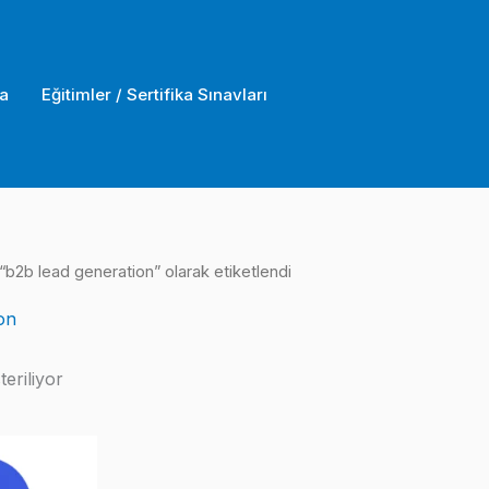
a
Eğitimler / Sertifika Sınavları
“b2b lead generation” olarak etiketlendi
on
eriliyor