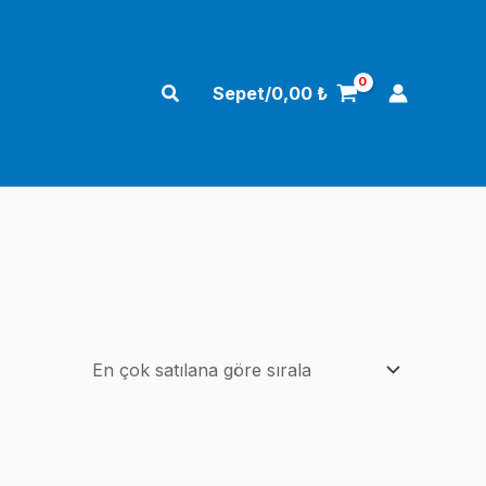
Arama
Sepet/
0,00
₺