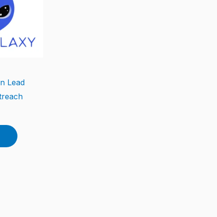
In Lead
treach