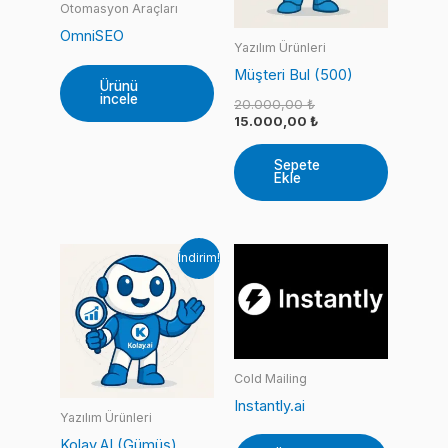
Otomasyon Araçları
OmniSEO
Yazılım Ürünleri
Müşteri Bul (500)
Ürünü
incele
Orijinal
20.000,00
₺
fiyat:
Şu
15.000,00
₺
20.000,00 ₺.
andaki
fiyat:
Sepete
15.000,00 ₺.
Ekle
İndirim!
Cold Mailing
Instantly.ai
Yazılım Ürünleri
Kolay.AI (Gümüş)