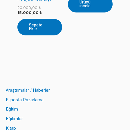
Ürünü
incele
Orijinal
20.000,00
₺
fiyat:
Şu
15.000,00
₺
20.000,00 ₺.
andaki
fiyat:
Sepete
15.000,00 ₺.
Ekle
Araştırmalar / Haberler
E-posta Pazarlama
Eğitim
Eğitimler
Kitap