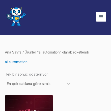
İçeriğe
atla
Ana Sayfa
/ Ürünler “ai automation” olarak etiketlendi
ai automation
Tek bir sonuç gösteriliyor