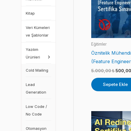
Kitap
Veri Kümeleri
ve Şablonlar
Eğitimler
Yazılım
Öznitelik Mühendis
Ürünleri
(Feature Engineer
Cold Mailing
Orijinal
5.000,00
₺
500,0
fiyat:
5.000,0
Sepete Ekle
Lead
Generation
Low Code /
No Code
Otomasyon