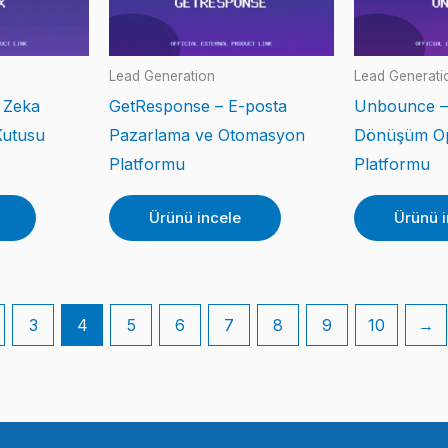
Lead Generation
Lead Generati
 Zeka
GetResponse – E-posta
Unbounce –
Kutusu
Pazarlama ve Otomasyon
Dönüşüm Op
Platformu
Platformu
Ürünü incele
Ürünü i
3
4
5
6
7
8
9
10
→