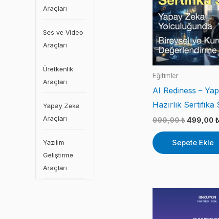
Araçları
Ses ve Video
Araçları
Üretkenlik
Eğitimler
Araçları
AI Rediness – Ya
Hazırlık Sertifika 
Yapay Zeka
Araçları
Orijinal
999,00
₺
499,00
fiyat:
999,00 ₺
Sepete Ekle
Yazılım
Geliştirme
Araçları