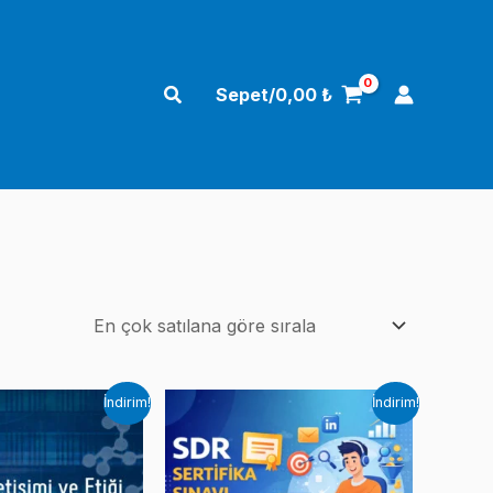
Arama
Sepet/
0,00
₺
İndirim!
İndirim!