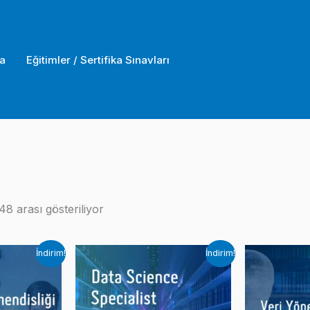
a
Eğitimler / Sertifika Sınavları
Popülerliğe
8 arası gösteriliyor
göre
sıralandı
İndirim!
İndirim!