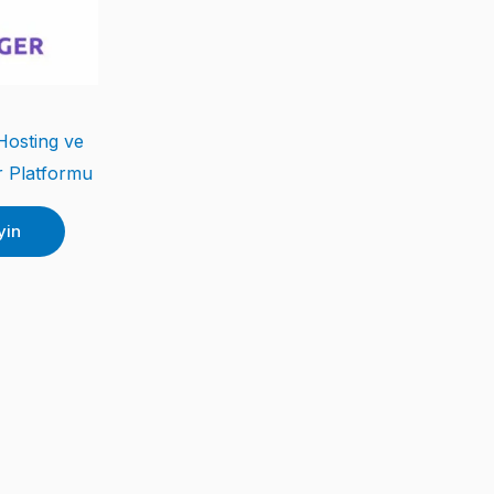
Hosting ve
r Platformu
yin