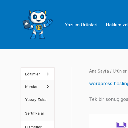
İçeriğe
atla
Yazılım Ürünleri
Hakkımızd
Ana Sayfa
/ Ürünler
Eğitimler
wordpress hostin
Kurslar
Tek bir sonuç göst
Yapay Zeka
Sertifikalar
Hizmetler