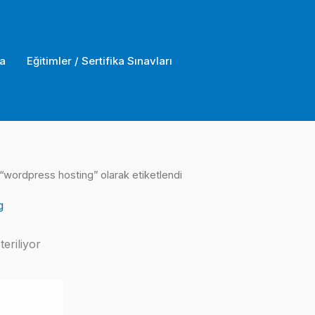
a
Eğitimler / Sertifika Sınavları
 “wordpress hosting” olarak etiketlendi
g
eriliyor