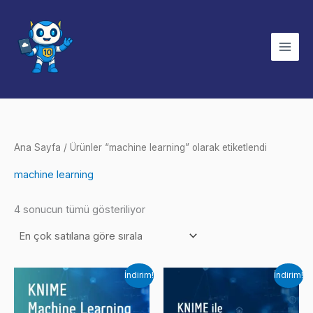
İçeriğe
atla
Ana Sayfa
/ Ürünler “machine learning” olarak etiketlendi
machine learning
Popülerliğe
4 sonucun tümü gösteriliyor
göre
sıralandı
İndirim!
İndirim!