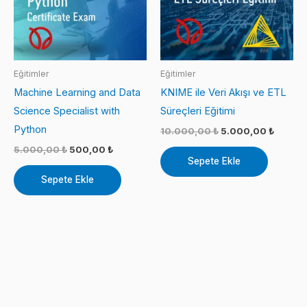
Eğitimler
Eğitimler
Machine Learning and Data
KNIME ile Veri Akışı ve ETL
Science Specialist with
Süreçleri Eğitimi
Python
Orijinal
Şu
10.000,00
₺
5.000,00
₺
fiyat:
andaki
Orijinal
Şu
5.000,00
₺
500,00
₺
10.000,00 ₺.
fiyat:
fiyat:
andaki
Sepete Ekle
5.000,
5.000,00 ₺.
fiyat:
Sepete Ekle
500,00 ₺.