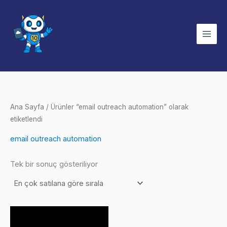
İçeriğe
atla
Ana Sayfa
/ Ürünler “email outreach automation” olarak
etiketlendi
email outreach automation
Tek bir sonuç gösteriliyor