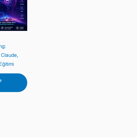
ng:
 Claude,
ğitimi
e