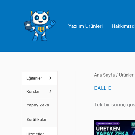
İçeriğe
atla
Yazılım Ürünleri
Hakkımızd
Ana Sayfa
/ Ürünler
Eğitimler
DALL-E
Kurslar
Tek bir sonuç göst
Yapay Zeka
Sertifikalar
Hizmetler