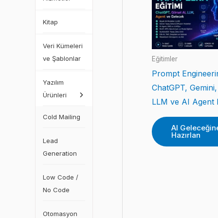
Kitap
Veri Kümeleri
ve Şablonlar
Eğitimler
Prompt Engineeri
Yazılım
ChatGPT, Gemini,
Ürünleri
LLM ve AI Agent E
Cold Mailing
AI Geleceğin
Hazırlan
Lead
Generation
Low Code /
No Code
Otomasyon