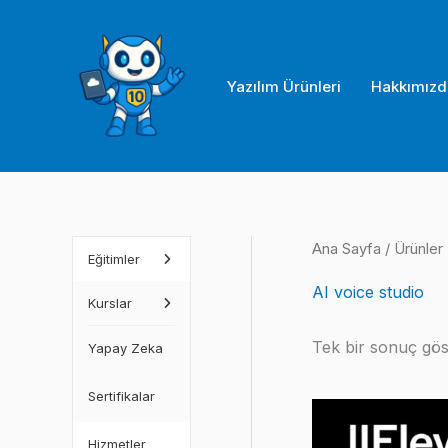
İçeriğe
atla
Yazılım Ürünleri
Hakkımızd
Ana Sayfa
/ Ürünler 
Eğitimler
AI voice studio
Kurslar
Tek bir sonuç göst
Yapay Zeka
Sertifikalar
Hizmetler