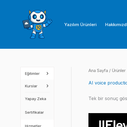
İçeriğe
atla
Yazılım Ürünleri
Hakkımızd
Ana Sayfa
/ Ürünler 
Eğitimler
AI voice producti
Kurslar
Tek bir sonuç göst
Yapay Zeka
Sertifikalar
Hizmetler