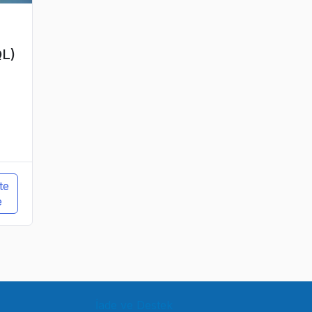
L)
te
e
İade ve Destek