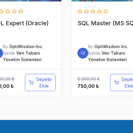
L Expert (Oracle)
SQL Master (MS SQ
By
OptiWisdom Inc.
By
OptiWisdom Inc.
İçinde
Veri Tabanı
OI
İçinde
Veri Tabanı
Yönetim Sistemleri
Yönetim Sistemleri
00,00
₺
5.000,00
₺
Sepete
Sepe
jinal
Şu
Ekle
Orijinal
Şu
Ekl
0,00
₺
750,00
₺
at:
andaki
fiyat:
andaki
00,00 ₺.
fiyat:
5.000,00 ₺.
fiyat:
750,00 ₺.
750,00 ₺.