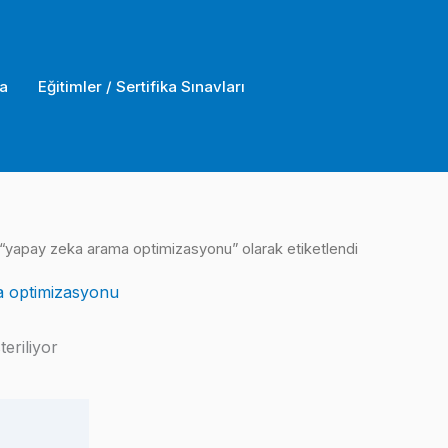
a
Eğitimler / Sertifika Sınavları
 “yapay zeka arama optimizasyonu” olarak etiketlendi
 optimizasyonu
eriliyor