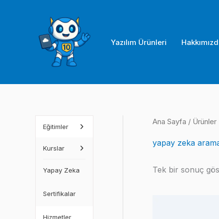
İçeriğe
atla
Yazılım Ürünleri
Hakkımızd
Ana Sayfa
/ Ürünler
Eğitimler
yapay zeka arama
Kurslar
Tek bir sonuç göst
Yapay Zeka
Sertifikalar
Hizmetler