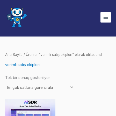
İçeriğe
atla
Ana Sayfa
/ Ürünler “verimli satış ekipleri” olarak etiketlendi
verimli satış ekipleri
Tek bir sonuç gösteriliyor