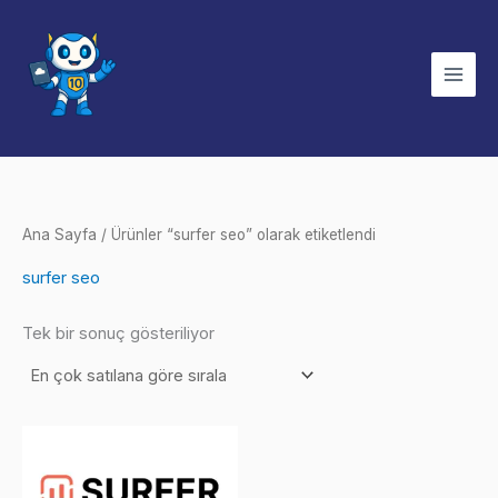
İçeriğe
atla
Ana Sayfa
/ Ürünler “surfer seo” olarak etiketlendi
surfer seo
Tek bir sonuç gösteriliyor