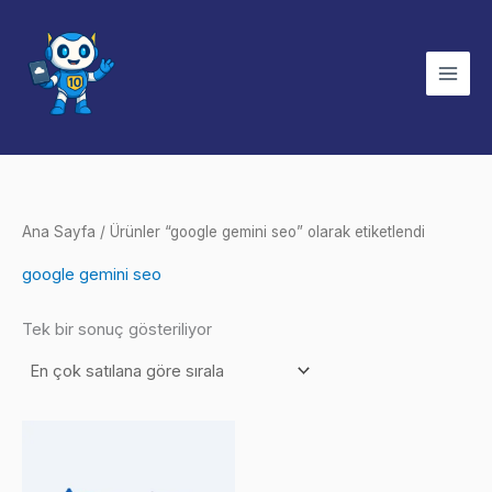
İçeriğe
atla
Ana Sayfa
/ Ürünler “google gemini seo” olarak etiketlendi
google gemini seo
Tek bir sonuç gösteriliyor