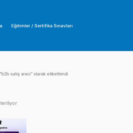
a
Eğitimler / Sertifika Sınavları
“b2b satış aracı” olarak etiketlendi
eriliyor