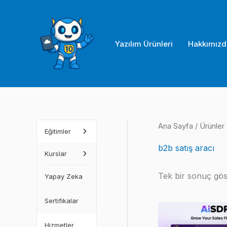
İçeriğe
atla
Yazılım Ürünleri
Hakkımızd
Ana Sayfa
/ Ürünler 
Eğitimler
b2b satış aracı
Kurslar
Tek bir sonuç göst
Yapay Zeka
Sertifikalar
Hizmetler