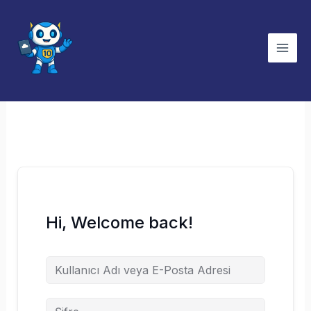
İçeriğe
atla
Hi, Welcome back!