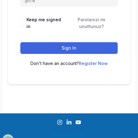
Keep me signed
Parolanızı mı
in
unuttunuz?
Sign In
Don't have an account?
Register Now
İade ve Destek