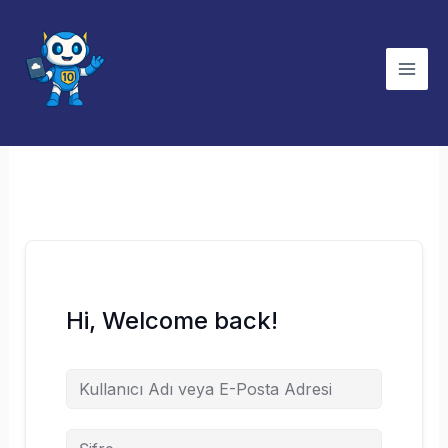
İçeriğe
atla
Hi, Welcome back!