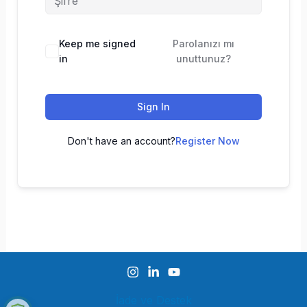
Keep me signed
Parolanızı mı
in
unuttunuz?
Sign In
Don't have an account?
Register Now
İade ve Destek