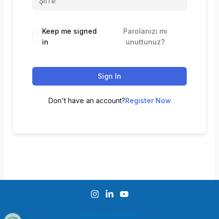
Keep me signed
Parolanızı mı
in
unuttunuz?
Sign In
Don't have an account?
Register Now
İade ve Destek