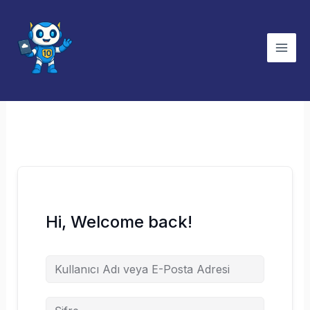
İçeriğe
atla
Hi, Welcome back!