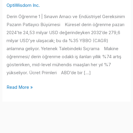
OptiWisdom Inc.
Derin Öğrenme 1 | Sınavın Amacı ve Endüstriyel Gereksinim
Pazarın Patlayıcı Büyümesi Küresel derin öğrenme pazarı
2024’te 24,53 milyar USD değerindeyken 2032’de 279,6
milyar USD’ye ulaşacak; bu da %35 YBBO (CAGR)
anlamına geliyor. Yetenek Talebindeki Sıçrama Makine
öğrenmesi/ derin öğrenme odaklı iş ilanları yıllık %74 artış
gösterirken, mid-level mühendis maaşları her yıl %7
yükseliyor. Ücret Primleri ABD’de bir […]
Derin
Read More »
Öğrenme
(Deep
Learning)